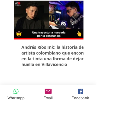
Andrés Ríos Ink: la historia del
¡Atención! Estos son 
artista colombiano que encontró
parqueaderos habilit
en la tinta una forma de dejar
Torneo Internacional
huella en Villavicencio
Whatsapp
Email
Facebook