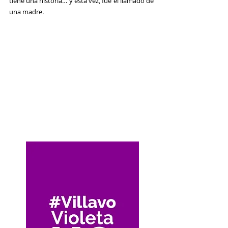
tiene una historia… y esta vez, fue el llamado de 
una madre. 