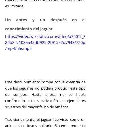
es limitada.
Un antes y un después en el 
conocimiento del jaguar
https://video.wixstatic.com/video/a7501f_3
86b82c108aa4adb925f2f915e2d7948/720p
/mp4/file.mp4
Este descubrimiento rompe con la creencia de 
que los jaguares no podían producir este tipo 
de sonidos. Hasta ahora, no se había 
confirmado esta vocalización en ejemplares 
silvestres del mayor felino de América.
Tradicionalmente, el jaguar fue visto como un 
animal silencioso y solitario. Sin embargo, este 