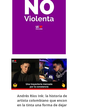
Andrés Ríos Ink: la historia del
¡Atención! Estos son 
artista colombiano que encontró
parqueaderos habilit
en la tinta una forma de dejar
Torneo Internacional