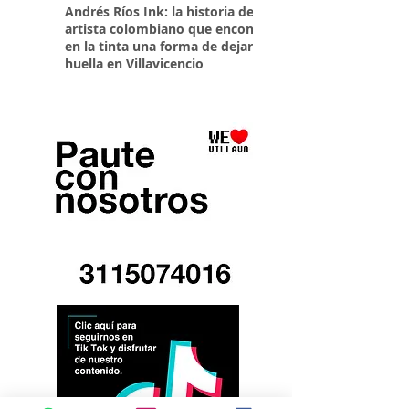
Andrés Ríos Ink: la historia del
¡Atención! Estos son 
artista colombiano que encontró
parqueaderos habilit
en la tinta una forma de dejar
Torneo Internacional
huella en Villavicencio