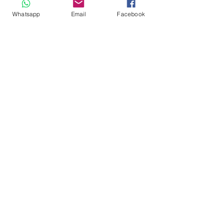
Whatsapp
Email
Facebook
Andrés Ríos Ink: la
¡Atención! Estos son
historia del artista
los parqueaderos
colombiano que
habilitados para el
encontró en la tinta
Torneo Internacional
una forma de dejar
del Joropo
huella en
Villavicencio