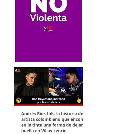
Andrés Ríos Ink: la historia del
¡Atención! Estos son 
artista colombiano que encontró
parqueaderos habilit
en la tinta una forma de dejar
Torneo Internacional
huella en Villavicencio