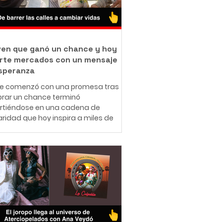
oven que ganó un chance y hoy
rte mercados con un mensaje
speranza
ue comenzó con una promesa tras
rar un chance terminó
irtiéndose en una cadena de
aridad que hoy inspira a miles de
nas en redes sociales. A sus 25
 el ibaguereño Leonardo Téllez,
cido como "Panita", combina su
jo como barrendero en las calles de
ué con una misión que resume en
rase: "Bendecido para bendecir".
e muy pequeño, Leonardo entendió
e significa enfrentar dificultades
micas. Creció en una familia de
sos r