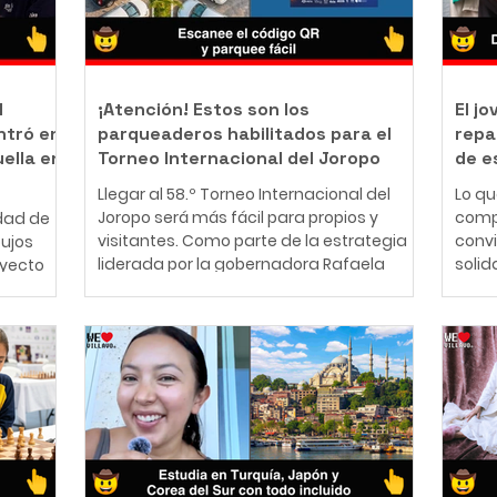
l
¡Atención! Estos son los
El j
ntró en
parqueaderos habilitados para el
repa
uella en
Torneo Internacional del Joropo
de e
Llegar al 58.º Torneo Internacional del
Lo q
Joropo será más fácil para propios y
comp
dad de
visitantes. Como parte de la estrategia
conv
bujos
liderada por la gobernadora Rafaela
solid
oyecto
Cortés Zambrano para garantizar una
perso
mejor experiencia durante la principal
años,
nte
fiesta cultural del Llano, la Gobernación
cono
ador y
del Meta articuló con ocho parqueaderos
traba
iano que
privados de Villavicencio una alternativa
Ibag
 mundo
que facilitará el acceso vehicular a los
una f
que el
principales escenarios del evento. La
Desd
ucho
iniciativa permitirá a los asistentes
lo qu
 forma de
planificar
econó
 y
esca