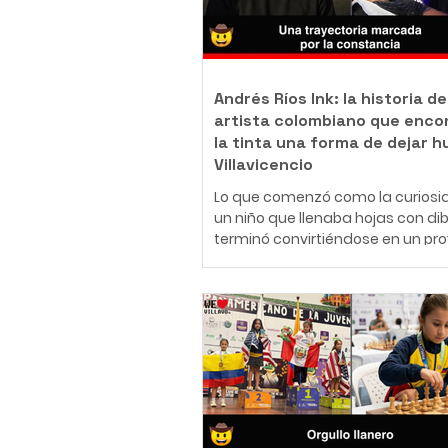
Andrés Ríos Ink: la historia de
artista colombiano que enco
la tinta una forma de dejar h
Villavicencio
Lo que comenzó como la curiosi
un niño que llenaba hojas con di
terminó convirtiéndose en un pr
de vida. Hoy, Daniel Andrés Ríos
Rodríguez, conocido artísticame
como Andrés Ríos Ink, es un tatu
body piercer profesional colomb
ha construido una carrera en el
del arte corporal, convencido de 
tatuaje y el body piercing van m
más allá de la estética: son una
inmortalizar historias, emociones