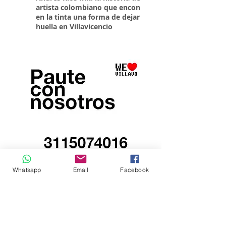
artista colombiano que encontró
parqueaderos habilit
en la tinta una forma de dejar
Torneo Internacional
huella en Villavicencio
Whatsapp
Email
Facebook