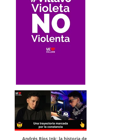
Andrés Ríos Ink: la historia del
¡Atención! Estos son 