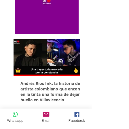
Andrés Ríos Ink: la historia del
¡Atención! Estos son 
artista colombiano que encontró
parqueaderos habilit
en la tinta una forma de dejar
Torneo Internacional
huella en Villavicencio
Whatsapp
Email
Facebook