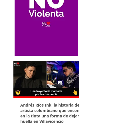
Andrés Ríos Ink: la historia del
¡Atención! Estos son 
artista colombiano que encontró
parqueaderos habilit
en la tinta una forma de dejar
Torneo Internacional
huella en Villavicencio