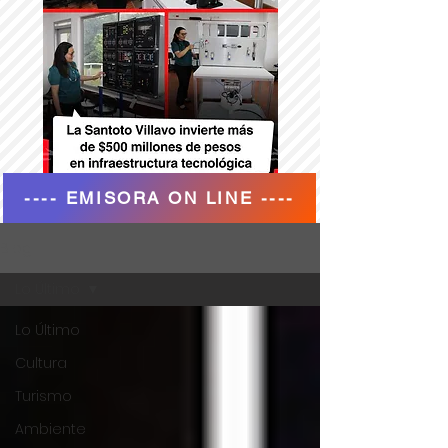
---- EMISORA ON LINE ----
Blog
Lo Último
Lo Último
Cultura
Turismo
Ambiente