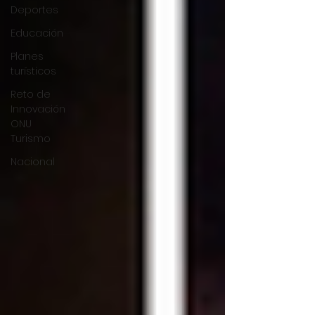
Deportes
Educación
Planes
turísticos
Reto de
Innovación
ONU
Turismo
Nacional