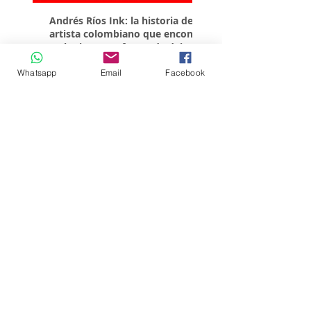
Andrés Ríos Ink: la historia del
¡Atención! Estos son 
artista colombiano que encontró
parqueaderos habilit
en la tinta una forma de dejar
Torneo Internacional
huella en Villavicencio
Whatsapp
Email
Facebook