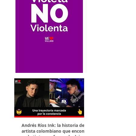
Andrés Ríos Ink: la historia del
¡Atención! Estos son 
artista colombiano que encontró
parqueaderos habilit