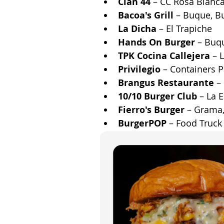
Clan 44
 – CC Rosa Blanc
Bacoa's Grill
 – Buque, B
La Dicha
 – El Trapiche
Hands On Burger
 – Buq
TPK Cocina Callejera
 – 
Privilegio
 – Containers 
Brangus Restaurante
 –
10/10 Burger Club
 – La 
Fierro's Burger
 – Grama
BurgerPOP
 – Food Truck