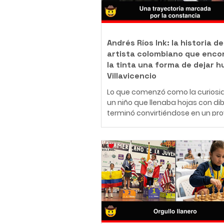
Andrés Ríos Ink: la historia de
artista colombiano que enco
la tinta una forma de dejar h
Villavicencio
Lo que comenzó como la curiosi
un niño que llenaba hojas con di
terminó convirtiéndose en un pr
de vida. Hoy, Daniel Andrés Ríos
Rodríguez, conocido artísticame
como Andrés Ríos Ink, es un tatu
body piercer profesional colomb
ha construido una carrera en el
del arte corporal, convencido de 
tatuaje y el body piercing van m
más allá de la estética: son una
inmortalizar historias, emociones
momentos que acompañarán a