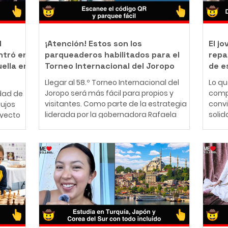
l
¡Atención! Estos son los
El j
ntró en
parqueaderos habilitados para el
repa
uella en
Torneo Internacional del Joropo
de e
Llegar al 58.º Torneo Internacional del
Lo q
Joropo será más fácil para propios y
comp
dad de
visitantes. Como parte de la estrategia
conv
bujos
liderada por la gobernadora Rafaela
solid
oyecto
Cortés Zambrano para garantizar una
perso
mejor experiencia durante la principal
años,
nte
fiesta cultural del Llano, la Gobernación
cono
ador y
del Meta articuló con ocho parqueaderos
traba
iano que
privados de Villavicencio una alternativa
Ibag
 mundo
que facilitará el acceso vehicular a los
una f
que el
principales escenarios del evento. La
Desd
ucho
iniciativa permitirá a los asistentes
lo qu
 forma de
planificar
econó
 y
esca