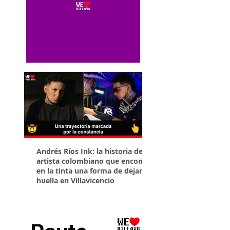
Andrés Ríos Ink: la historia del
¡Atención! Estos son 
artista colombiano que encontró
parqueaderos habilit
en la tinta una forma de dejar
Torneo Internacional
huella en Villavicencio