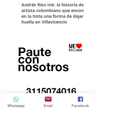
Andrés Ríos Ink: la historia del
¡Atención! Estos son 
artista colombiano que encontró
parqueaderos habilit
en la tinta una forma de dejar
Torneo Internacional
huella en Villavicencio
Whatsapp
Email
Facebook