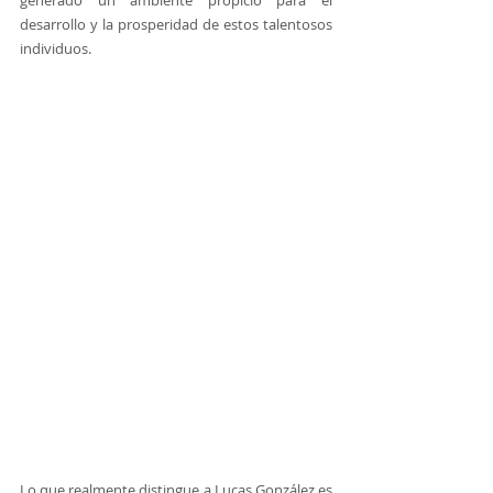
generado un ambiente propicio para el 
desarrollo y la prosperidad de estos talentosos 
individuos.
Lo que realmente distingue a Lucas González es 