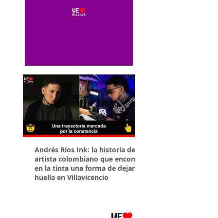
Andrés Ríos Ink: la historia del
¡Atención! Estos son 
artista colombiano que encontró
parqueaderos habilit
en la tinta una forma de dejar
Torneo Internacional
huella en Villavicencio