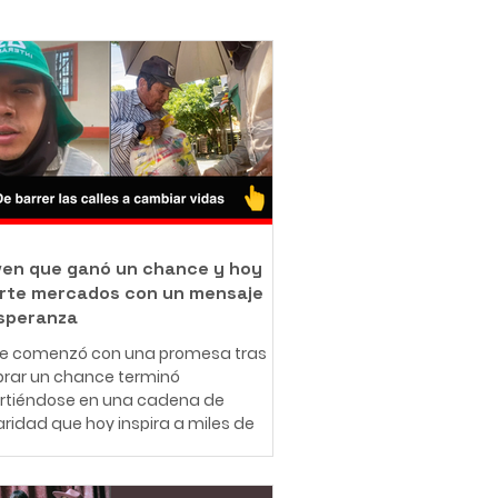
oven que ganó un chance y hoy
rte mercados con un mensaje
speranza
ue comenzó con una promesa tras
rar un chance terminó
irtiéndose en una cadena de
aridad que hoy inspira a miles de
nas en redes sociales. A sus 25
 el ibaguereño Leonardo Téllez,
cido como "Panita", combina su