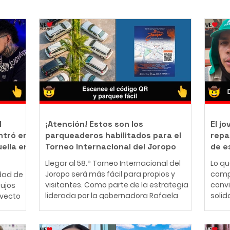
l
¡Atención! Estos son los
El j
ntró en
parqueaderos habilitados para el
repa
uella en
Torneo Internacional del Joropo
de e
Llegar al 58.º Torneo Internacional del
Lo q
Joropo será más fácil para propios y
comp
dad de
visitantes. Como parte de la estrategia
conv
bujos
liderada por la gobernadora Rafaela
solid
oyecto
Cortés Zambrano para garantizar una
perso
mejor experiencia durante la principal
años,
nte
fiesta cultural del Llano, la Gobernación
cono
ador y