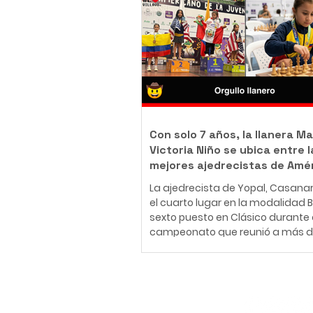
body piercer profesional colomb
ha construido una carrera en el
del arte corporal, convencido de 
tatuaje y el body piercing van m
más allá de la estética: son una
inmortalizar historias, emociones
momentos que acompañarán a
Con solo 7 años, la llanera Ma
Victoria Niño se ubica entre l
mejores ajedrecistas de Amé
La ajedrecista de Yopal, Casana
el cuarto lugar en la modalidad Bli
sexto puesto en Clásico durante 
campeonato que reunió a más d
jugadores de 30 países en Medellí
26 de julio al 2 de agosto de 2026
Medellín fue el escenario del Fest
Panamericano de la Juventud de
Suscríbete
uno de los eventos más importan