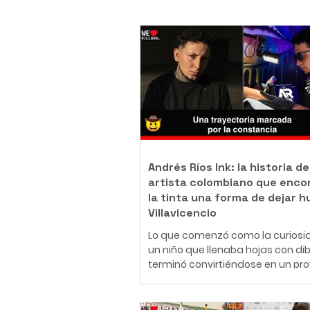
Andrés Ríos Ink: la historia de
artista colombiano que enco
la tinta una forma de dejar h
Villavicencio
Lo que comenzó como la curiosi
un niño que llenaba hojas con di
terminó convirtiéndose en un pr
de vida. Hoy, Daniel Andrés Ríos
Rodríguez, conocido artísticame
como Andrés Ríos Ink, es un tatu