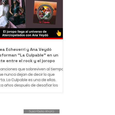
jo como barrendero en las calles de
ué con una misión que resume en
rase: "Bendecido para bendecir".
e muy pequeño, Leonardo entendió
e significa enfrentar dificultades
micas. Creció en una familia de
sos r
ea Echeverri y Ana Veydó
sforman "La Culpable" en un
te entre el rock y el joropo
anciones que sobreviven al tiempo
e nunca dejan de decir lo que
ta. La Culpable es una de ellas.
ta años después de desafiar los
es del amor romántico y cuestionar
structuras patriarcales,
iopelados revive este clásico con
ueva fuerza, esta vez
Suscríbete Ahora
pañado por la voz indómita de Ana