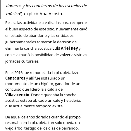
llaneros y los conciertos de las escuelas de 
música", 
explicó Ana Acosta.
Pese a las actividades realizadas para recuperar 
el buen aspecto de este sitio, nuevamente cayó 
en estado de abandono y las entidades 
gubernamentales tomaron la decisión de 
eliminar la concha acústica 
Luis Ariel Rey 
y 
con ella murió la posibilidad de volver a vivir las 
jornadas culturales.
En el 2016 fue remodelada la plazoleta 
Los 
Centauros
 y allí fue instaurado un 
monumento de un chigüiro, ganador de un 
concurso que lideró la alcaldía de 
Villavicencio
. Donde quedaba la concha 
acústica estaba ubicado un café y heladería, 
que actualmente tampoco existe.
De aquellos años dorados cuando el joropo 
resonaba en la plazoleta tan solo queda un 
viejo árbol testigo de los días de parrando.