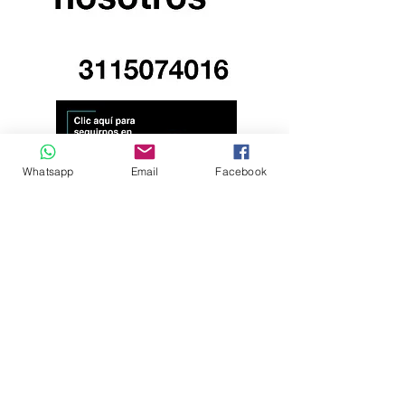
Whatsapp
Email
Facebook
Andrés Ríos Ink: la
¡Atención! Estos son