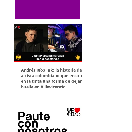
Andrés Ríos Ink: la historia del
¡Atención! Estos son 
artista colombiano que encontró
parqueaderos habilit
en la tinta una forma de dejar
Torneo Internacional
huella en Villavicencio