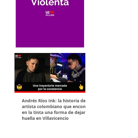
Andrés Ríos Ink: la historia del
¡Atención! Estos son 
artista colombiano que encontró
parqueaderos habilit
en la tinta una forma de dejar
Torneo Internacional
huella en Villavicencio