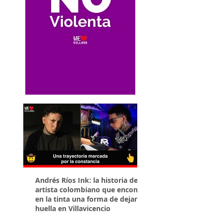
Andrés Ríos Ink: la historia del
¡Atención! Estos son 
artista colombiano que encontró
parqueaderos habilit
en la tinta una forma de dejar
Torneo Internacional
huella en Villavicencio