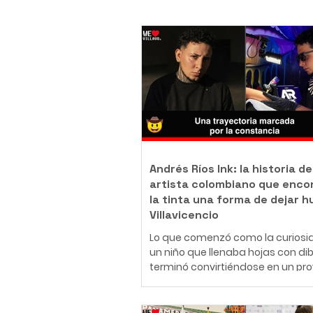
Andrés Ríos Ink: la historia de
artista colombiano que enco
la tinta una forma de dejar h
Villavicencio
Lo que comenzó como la curiosi
un niño que llenaba hojas con di
terminó convirtiéndose en un pr
de vida. Hoy, Daniel Andrés Ríos
Rodríguez, conocido artísticame
como Andrés Ríos Ink, es un tatu