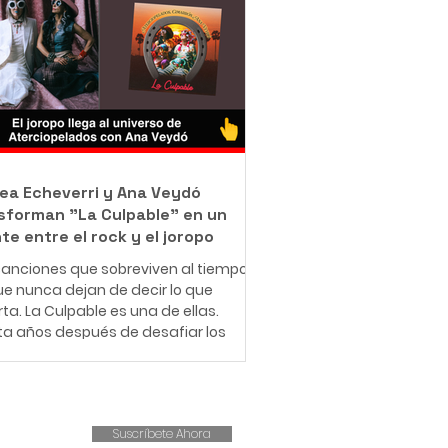
jo como barrendero en las calles de
ué con una misión que resume en
rase: "Bendecido para bendecir".
e muy pequeño, Leonardo entendió
e significa enfrentar dificultades
micas. Creció en una familia de
sos r
ea Echeverri y Ana Veydó
sforman "La Culpable" en un
te entre el rock y el joropo
anciones que sobreviven al tiempo
e nunca dejan de decir lo que
ta. La Culpable es una de ellas.
ta años después de desafiar los
es del amor romántico y cuestionar
structuras patriarcales,
iopelados revive este clásico con
ueva fuerza, esta vez
Suscríbete Ahora
pañado por la voz indómita de Ana