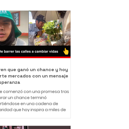
oven que ganó un chance y hoy
rte mercados con un mensaje
speranza
ue comenzó con una promesa tras
rar un chance terminó
irtiéndose en una cadena de
aridad que hoy inspira a miles de
nas en redes sociales. A sus 25
 el ibaguereño Leonardo Téllez,
cido como "Panita", combina su