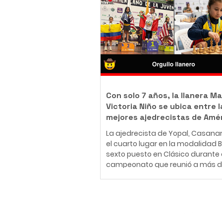
body piercer profesional colomb
ha construido una carrera en el
del arte corporal, convencido de 
tatuaje y el body piercing van m
más allá de la estética: son una
inmortalizar historias, emociones
momentos que acompañarán a
Con solo 7 años, la llanera Ma
Victoria Niño se ubica entre l
mejores ajedrecistas de Amé
La ajedrecista de Yopal, Casana
el cuarto lugar en la modalidad Bli
sexto puesto en Clásico durante 
campeonato que reunió a más d
jugadores de 30 países en Medellí
26 de julio al 2 de agosto de 2026
Medellín fue el escenario del Fest
Panamericano de la Juventud de
Suscríbete
uno de los eventos más importan