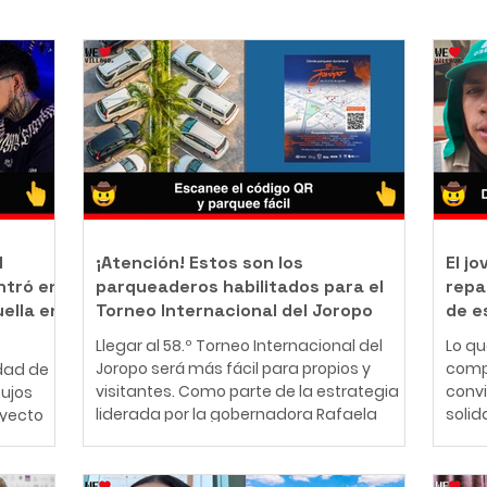
l
¡Atención! Estos son los
El j
ntró en
parqueaderos habilitados para el
repa
uella en
Torneo Internacional del Joropo
de e
Llegar al 58.º Torneo Internacional del
Lo q
Joropo será más fácil para propios y
comp
dad de
visitantes. Como parte de la estrategia
conv
bujos
liderada por la gobernadora Rafaela
solid
oyecto
Cortés Zambrano para garantizar una
perso
mejor experiencia durante la principal
años,
nte
fiesta cultural del Llano, la Gobernación
cono
ador y