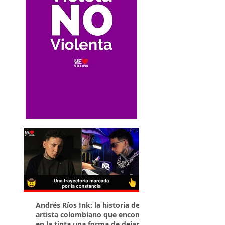
Andrés Ríos Ink: la historia del
¡Atención! Estos son 
artista colombiano que encontró
parqueaderos habilit
en la tinta una forma de dejar
Torneo Internacional