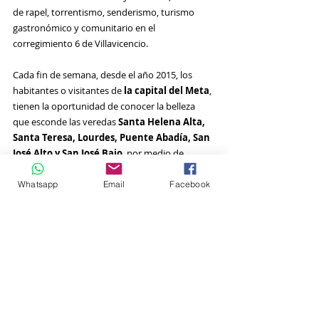
de rapel, torrentismo, senderismo, turismo 
gastronómico y comunitario en el 
corregimiento 6 de Villavicencio.
Cada fin de semana, desde el año 2015, los 
habitantes o visitantes de 
la capital del Meta
, 
tienen la oportunidad de conocer la belleza 
que esconde las veredas 
Santa Helena Alta, 
Santa Teresa, Lourdes, Puente Abadía, San 
José Alto y San José Bajo
, por medio de 
recorridos que combinan actividades 
recreativas para realizar en compañía de 
Whatsapp
Email
Facebook
amigos y familiares.
Guayupe Travel