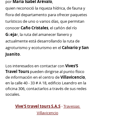
por
 María Isabel Arévalo
,
quien reconoció la riqueza hídrica, de fauna y 
flora del departamento para ofrecer paquetes 
turísticos de uno o varios días, que permitan 
conocer 
Caño Cristales
, el cañón del río 
G
ü
eja
r, la ruta del amanecer llanero y 
actualmente está desarrollando la ruta de 
agroturismo y ecoturismo en el 
Calvario y San 
Juanito
.
Los interesados en contactar con 
Vives'S 
Travel Tours 
pueden dirigirse al punto físico 
de información en el centro de 
Villavicencio
, 
en la calle 40 - 33 # A 18, edificio Leandro en la 
oficina 306, contactarlos a través de sus redes 
sociales.
Vive'S travel tours S.A.S
 - 
Travesias 
Villavicencio