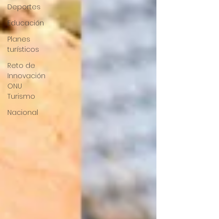
Deportes
Educación
Planes
turísticos
Reto de
Innovación
ONU
Turismo
Nacional