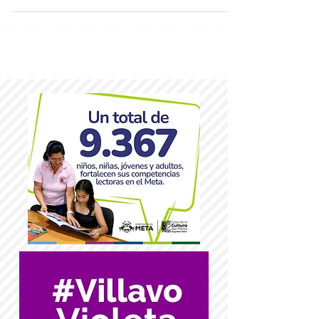
Por medio de la campaña #NosVemosPronto el
Bioparque los Ocarros, El Instituto de Turismo del
Meta, y la Gobernación del departamento,...