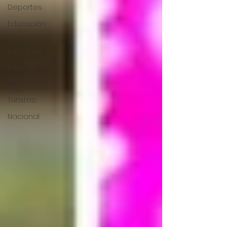
Deportes
Educación
Planes
turísticos
Reto de
Innovación
ONU
Turismo
Nacional