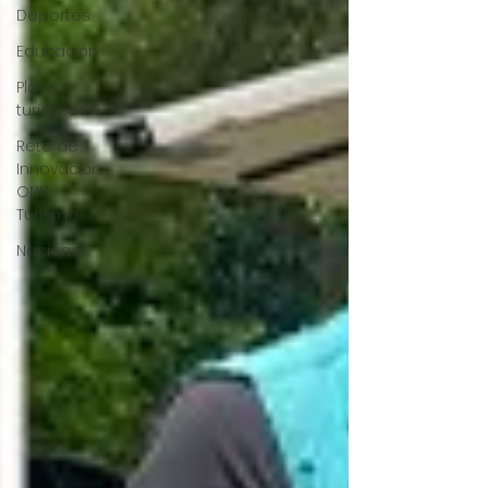
Deportes
Educación
Planes
turísticos
Reto de
Innovación
ONU
Turismo
Nacional