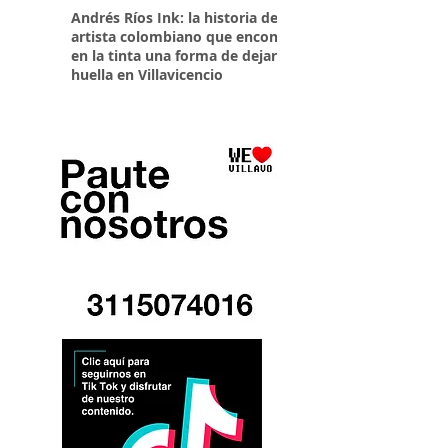
Andrés Ríos Ink: la historia del
¡Atención! Estos son 
artista colombiano que encontró
parqueaderos habilit
en la tinta una forma de dejar
Torneo Internacional
huella en Villavicencio