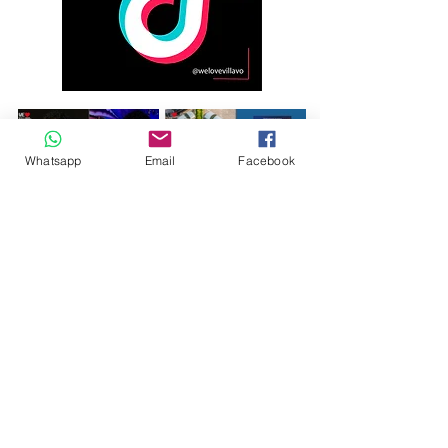
Whatsapp
Email
Facebook
Andrés Ríos Ink: la
¡Atención! Estos son
historia del artista
los parqueaderos
colombiano que
habilitados para el
encontró en la tinta
Torneo Internacional
una forma de dejar
del Joropo
huella en
Villavicencio