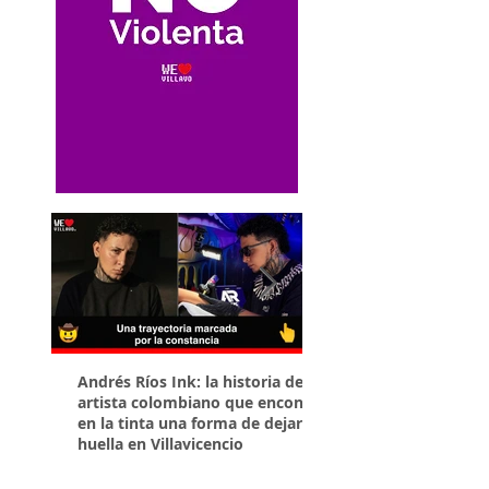
Andrés Ríos Ink: la historia del
¡Atención! Estos son 
artista colombiano que encontró
parqueaderos habilit
en la tinta una forma de dejar
Torneo Internacional
huella en Villavicencio