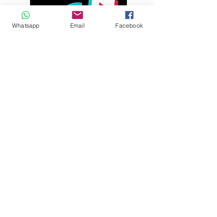
Whatsapp
Email
Facebook
Andrés Ríos Ink: la
¡Atención! Estos son
historia del artista
los parqueaderos
colombiano que
habilitados para el
encontró en la tinta
Torneo Internacional
una forma de dejar
del Joropo
huella en
Villavicencio