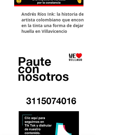
Andrés Ríos Ink: la historia del
¡Atención! Estos son 
artista colombiano que encontró
parqueaderos habilit
en la tinta una forma de dejar
Torneo Internacional
huella en Villavicencio