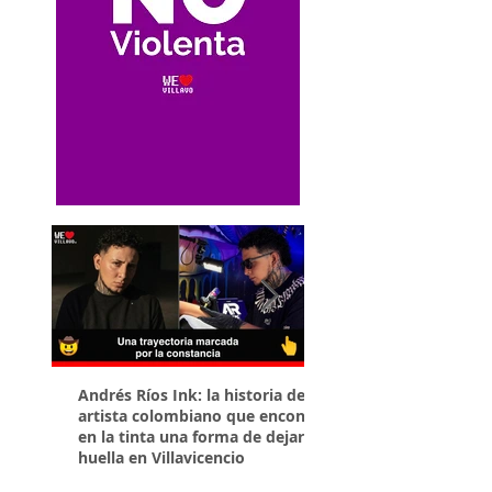
Andrés Ríos Ink: la historia del
¡Atención! Estos son 
artista colombiano que encontró
parqueaderos habilit
en la tinta una forma de dejar
Torneo Internacional
huella en Villavicencio