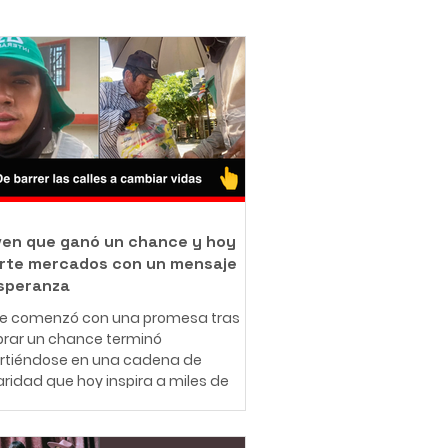
oven que ganó un chance y hoy
rte mercados con un mensaje
speranza
ue comenzó con una promesa tras
rar un chance terminó
irtiéndose en una cadena de
aridad que hoy inspira a miles de
nas en redes sociales. A sus 25
 el ibaguereño Leonardo Téllez,
cido como "Panita", combina su