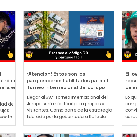
l
¡Atención! Estos son los
El j
ntró en
parqueaderos habilitados para el
repa
uella en
Torneo Internacional del Joropo
de e
Llegar al 58.º Torneo Internacional del
Lo q
Joropo será más fácil para propios y
comp
dad de
visitantes. Como parte de la estrategia
conv
bujos
liderada por la gobernadora Rafaela
solid
oyecto
Cortés Zambrano para garantizar una
perso
mejor experiencia durante la principal
años,
nte
fiesta cultural del Llano, la Gobernación
cono
ador y