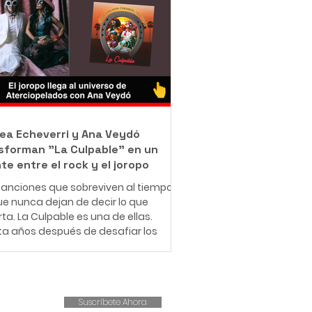
jo como barrendero en las calles de
ué con una misión que resume en
rase: "Bendecido para bendecir".
e muy pequeño, Leonardo entendió
e significa enfrentar dificultades
micas. Creció en una familia de
sos r
ea Echeverri y Ana Veydó
sforman "La Culpable" en un
te entre el rock y el joropo
anciones que sobreviven al tiempo
e nunca dejan de decir lo que
ta. La Culpable es una de ellas.
ta años después de desafiar los
es del amor romántico y cuestionar
structuras patriarcales,
iopelados revive este clásico con
ueva fuerza, esta vez
Suscríbete Ahora
pañado por la voz indómita de Ana