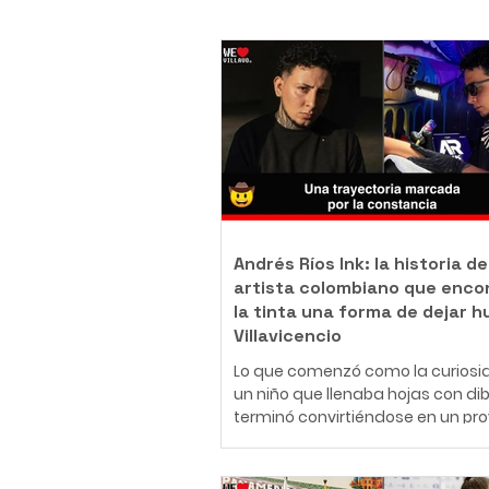
Andrés Ríos Ink: la historia de
artista colombiano que enco
la tinta una forma de dejar h
Villavicencio
Lo que comenzó como la curiosi
un niño que llenaba hojas con di
terminó convirtiéndose en un pr
de vida. Hoy, Daniel Andrés Ríos
Rodríguez, conocido artísticame
como Andrés Ríos Ink, es un tatu