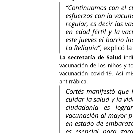
“Continuamos con el cu
esfuerzos con la vacun
regular, es decir las v
en edad fértil y la va
este jueves el barrio In
La Reliquia”
, explicó l
La secretaría de Salud
 ind
vacunación de los niños y to
vacunación covid-19. Así mi
antirrábica.
Cortés manifestó que 
cuidar la salud y la vi
ciudadanía es logra
vacunación al mayor po
en estado de embarazo 
es esencial para gara