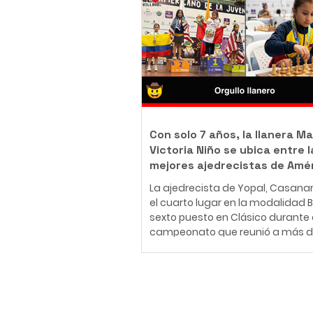
body piercer profesional colomb
ha construido una carrera en el
del arte corporal, convencido de 
tatuaje y el body piercing van m
más allá de la estética: son una
inmortalizar historias, emociones
momentos que acompañarán a
Con solo 7 años, la llanera Ma
Victoria Niño se ubica entre l
mejores ajedrecistas de Amé
La ajedrecista de Yopal, Casana
el cuarto lugar en la modalidad Bli
sexto puesto en Clásico durante 
campeonato que reunió a más d
jugadores de 30 países en Medellí
26 de julio al 2 de agosto de 2026
Medellín fue el escenario del Fest
Panamericano de la Juventud de
Suscríbete
uno de los eventos más importan