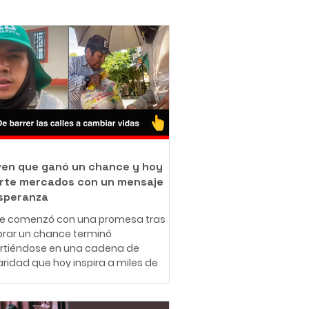
oven que ganó un chance y hoy
rte mercados con un mensaje
speranza
ue comenzó con una promesa tras
rar un chance terminó
irtiéndose en una cadena de
aridad que hoy inspira a miles de
nas en redes sociales. A sus 25
 el ibaguereño Leonardo Téllez,
cido como "Panita", combina su