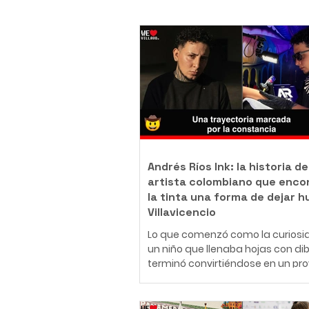
Andrés Ríos Ink: la historia de
artista colombiano que enco
la tinta una forma de dejar h
Villavicencio
Lo que comenzó como la curiosi
un niño que llenaba hojas con di
terminó convirtiéndose en un pr
de vida. Hoy, Daniel Andrés Ríos
Rodríguez, conocido artísticame
como Andrés Ríos Ink, es un tatu