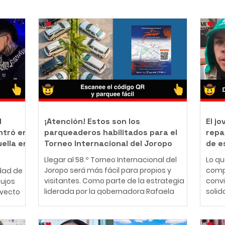
l
¡Atención! Estos son los
El j
ntró en
parqueaderos habilitados para el
repa
uella en
Torneo Internacional del Joropo
de e
Llegar al 58.º Torneo Internacional del
Lo q
Joropo será más fácil para propios y
comp
dad de
visitantes. Como parte de la estrategia
conv
bujos
liderada por la gobernadora Rafaela
solid
oyecto
Cortés Zambrano para garantizar una
perso
mejor experiencia durante la principal
años,
nte
fiesta cultural del Llano, la Gobernación
cono
ador y