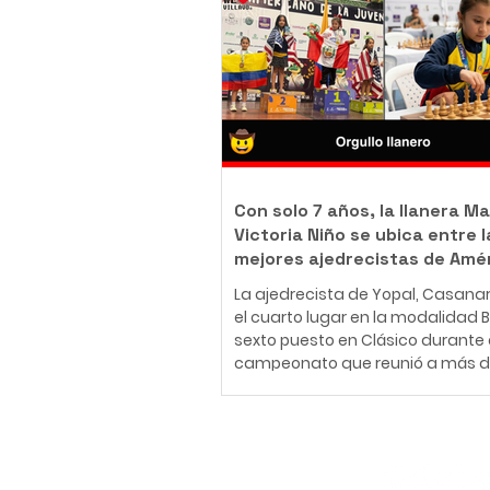
body piercer profesional colomb
ha construido una carrera en el
del arte corporal, convencido de 
tatuaje y el body piercing van m
más allá de la estética: son una
inmortalizar historias, emociones
momentos que acompañarán a
Con solo 7 años, la llanera Ma
Victoria Niño se ubica entre l
mejores ajedrecistas de Amé
La ajedrecista de Yopal, Casana
el cuarto lugar en la modalidad Bli
sexto puesto en Clásico durante 
campeonato que reunió a más d
jugadores de 30 países en Medellí
26 de julio al 2 de agosto de 2026
Medellín fue el escenario del Fest
Panamericano de la Juventud de
Suscríbete
uno de los eventos más importan