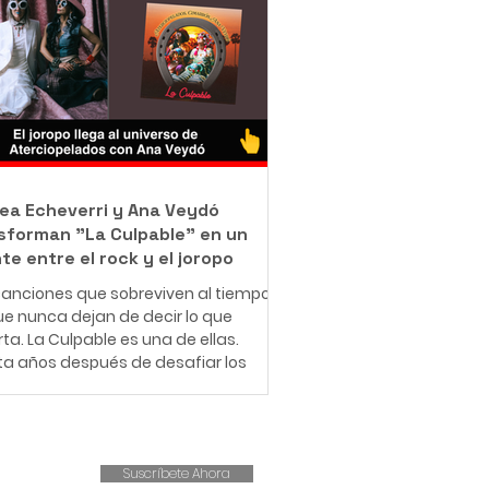
jo como barrendero en las calles de
ué con una misión que resume en
rase: "Bendecido para bendecir".
e muy pequeño, Leonardo entendió
e significa enfrentar dificultades
micas. Creció en una familia de
sos r
ea Echeverri y Ana Veydó
sforman "La Culpable" en un
te entre el rock y el joropo
anciones que sobreviven al tiempo
e nunca dejan de decir lo que
ta. La Culpable es una de ellas.
ta años después de desafiar los
es del amor romántico y cuestionar
structuras patriarcales,
iopelados revive este clásico con
ueva fuerza, esta vez
Suscríbete Ahora
pañado por la voz indómita de Ana