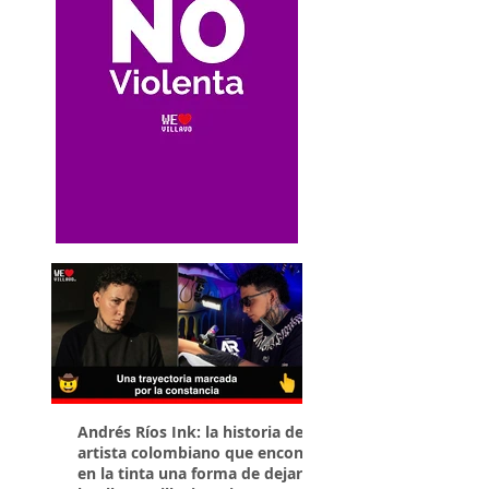
Andrés Ríos Ink: la historia del
¡Atención! Estos son 
artista colombiano que encontró
parqueaderos habilit
en la tinta una forma de dejar
Torneo Internacional