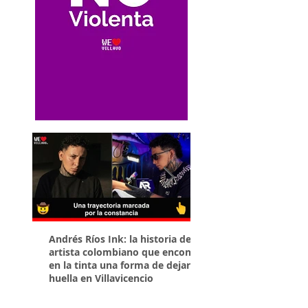
Andrés Ríos Ink: la historia del
¡Atención! Estos son 
artista colombiano que encontró
parqueaderos habilit
en la tinta una forma de dejar
Torneo Internacional
huella en Villavicencio