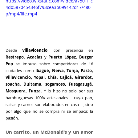
https://video.wixstatic.com/video/a7501f_c
4d05870454346f793cea3b099142d17/480
p/mp4/file.mp4
Desde 
Villavicencio
, con presencia en
Restrepo, Acacías 
y
 Puerto López, Burger 
Pop 
se impuso sobre competidores de 16 
ciudades como 
Ibagué, Neiva, Tunja, Pasto, 
Villavicencio, Yopal, Chía, Cajicá, Girardot, 
soacha, Duitama, sogamoso, Fusagasugá, 
Mosquera, Funza. 
Y lo hizo no solo por sus 
hamburguesas 100% artesanales —cuyo pan, 
salsas y carnes son elaborados en casa—, sino 
por algo que no se compra ni se empaca: la 
pasión.
Un carrito, un McDonald’s y un amor 