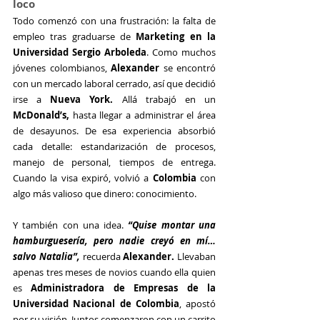
loco
Todo comenzó con una frustración: la falta de 
empleo tras graduarse de 
Marketing en la 
Universidad Sergio Arboleda
. Como muchos 
jóvenes colombianos, 
Alexander 
se encontró 
con un mercado laboral cerrado, así que decidió 
irse a 
Nueva York.
 Allá trabajó en un 
McDonald’s,
 hasta llegar a administrar el área 
de desayunos. De esa experiencia absorbió 
cada detalle: estandarización de procesos, 
manejo de personal, tiempos de entrega. 
Cuando la visa expiró, volvió a 
Colombia
 con 
algo más valioso que dinero: conocimiento.
Y también con una idea. 
“Quise montar una 
hamburguesería, pero nadie creyó en mí… 
salvo Natalia”,
 recuerda 
Alexander.
 Llevaban 
apenas tres meses de novios cuando ella quien 
es 
Administradora de Empresas de la 
Universidad Nacional de Colombia
, apostó 
por su visión. Juntos comenzaron con un carrito 