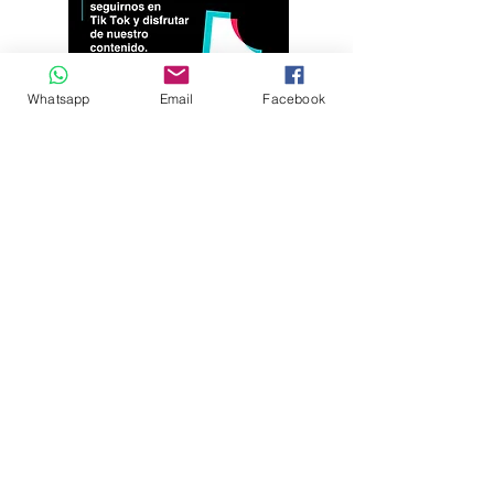
Whatsapp
Email
Facebook
Andrés Ríos Ink: la
¡Atención! Estos son
historia del artista
los parqueaderos
colombiano que
habilitados para el
encontró en la tinta
Torneo Internacional
una forma de dejar
del Joropo
huella en
Villavicencio