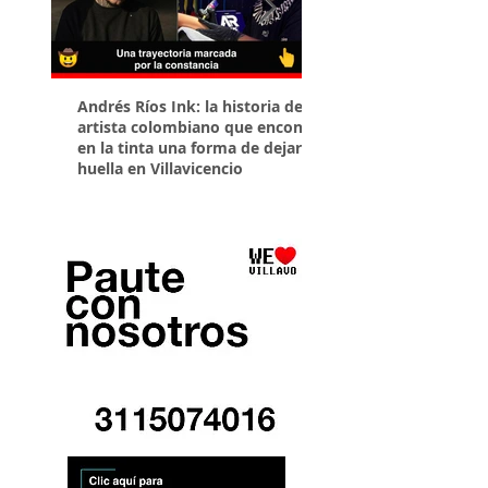
Andrés Ríos Ink: la historia del
¡Atención! Estos son 
artista colombiano que encontró
parqueaderos habilit
en la tinta una forma de dejar
Torneo Internacional
huella en Villavicencio