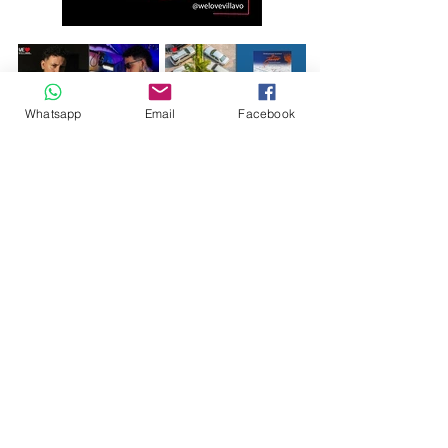
Whatsapp
Email
Facebook
Andrés Ríos Ink: la
¡Atención! Estos son
historia del artista
los parqueaderos
colombiano que
habilitados para el
encontró en la tinta
Torneo Internacional
una forma de dejar
del Joropo
huella en
Villavicencio
El joven que ganó un
Con solo 7 años, la
chance y hoy reparte
llanera María