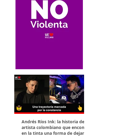
Andrés Ríos Ink: la historia del
¡Atención! Estos son 
artista colombiano que encontró
parqueaderos habilit
en la tinta una forma de dejar
Torneo Internacional