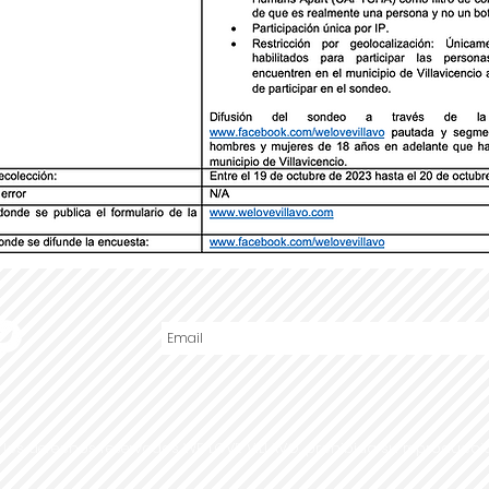
 los derechos reservados WE LOVE VILLAVO, prohibida su reproducció