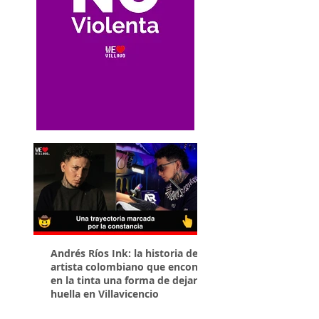
Andrés Ríos Ink: la historia del
¡Atención! Estos son 
artista colombiano que encontró
parqueaderos habilit
en la tinta una forma de dejar
Torneo Internacional
huella en Villavicencio