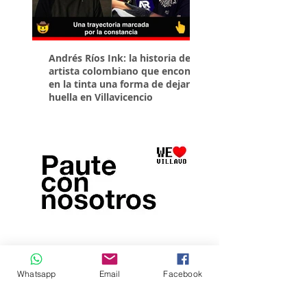
Andrés Ríos Ink: la historia del
¡Atención! Estos son 
artista colombiano que encontró
parqueaderos habilit
en la tinta una forma de dejar
Torneo Internacional
huella en Villavicencio
Whatsapp
Email
Facebook