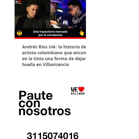
Andrés Ríos Ink: la historia del
¡Atención! Estos son 
artista colombiano que encontró
parqueaderos habilit
en la tinta una forma de dejar
Torneo Internacional
huella en Villavicencio