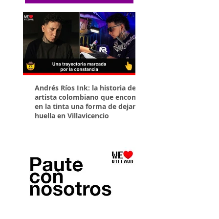
Andrés Ríos Ink: la historia del
¡Atención! Estos son 
artista colombiano que encontró
parqueaderos habilit
en la tinta una forma de dejar
Torneo Internacional
huella en Villavicencio