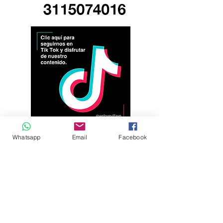
Whatsapp
Email
Facebook
Andrés Ríos Ink: la
¡Atención! Estos son
historia del artista
los parqueaderos
colombiano que
habilitados para el
encontró en la tinta
Torneo Internacional