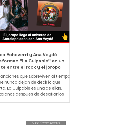
jo como barrendero en las calles de
ué con una misión que resume en
rase: "Bendecido para bendecir".
e muy pequeño, Leonardo entendió
e significa enfrentar dificultades
micas. Creció en una familia de
sos r
ea Echeverri y Ana Veydó
sforman "La Culpable" en un
te entre el rock y el joropo
anciones que sobreviven al tiempo
e nunca dejan de decir lo que
ta. La Culpable es una de ellas.
ta años después de desafiar los
es del amor romántico y cuestionar
structuras patriarcales,
iopelados revive este clásico con
ueva fuerza, esta vez
Suscríbete Ahora
pañado por la voz indómita de Ana