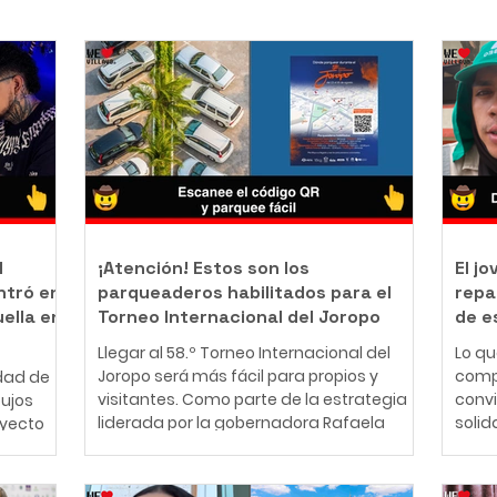
l
¡Atención! Estos son los
El j
ntró en
parqueaderos habilitados para el
repa
uella en
Torneo Internacional del Joropo
de e
Llegar al 58.º Torneo Internacional del
Lo q
Joropo será más fácil para propios y
comp
dad de
visitantes. Como parte de la estrategia
conv
bujos
liderada por la gobernadora Rafaela
solid
oyecto
Cortés Zambrano para garantizar una
perso
mejor experiencia durante la principal
años,
nte
fiesta cultural del Llano, la Gobernación
cono
ador y