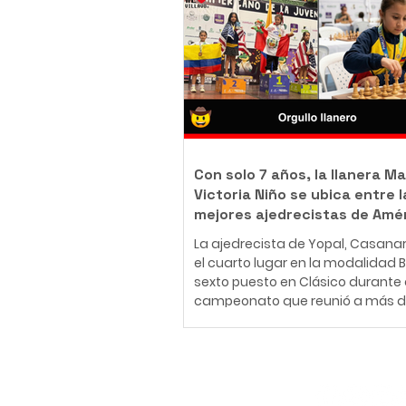
body piercer profesional colomb
ha construido una carrera en el
del arte corporal, convencido de 
tatuaje y el body piercing van m
más allá de la estética: son una
inmortalizar historias, emociones
momentos que acompañarán a
Con solo 7 años, la llanera Ma
Victoria Niño se ubica entre l
mejores ajedrecistas de Amé
La ajedrecista de Yopal, Casana
el cuarto lugar en la modalidad Bli
sexto puesto en Clásico durante 
campeonato que reunió a más d
jugadores de 30 países en Medellí
26 de julio al 2 de agosto de 2026
Medellín fue el escenario del Fest
Panamericano de la Juventud de
Suscríbete
uno de los eventos más importan