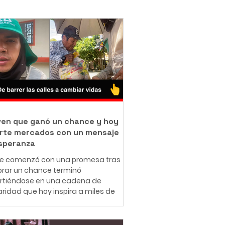
oven que ganó un chance y hoy
rte mercados con un mensaje
speranza
ue comenzó con una promesa tras
rar un chance terminó
irtiéndose en una cadena de
aridad que hoy inspira a miles de
nas en redes sociales. A sus 25
 el ibaguereño Leonardo Téllez,
cido como "Panita", combina su