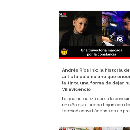
Andrés Ríos Ink: la historia de
artista colombiano que enco
la tinta una forma de dejar h
Villavicencio
Lo que comenzó como la curiosi
un niño que llenaba hojas con di
terminó convirtiéndose en un pr
de vida. Hoy, Daniel Andrés Ríos
Rodríguez, conocido artísticame
como Andrés Ríos Ink, es un tatu