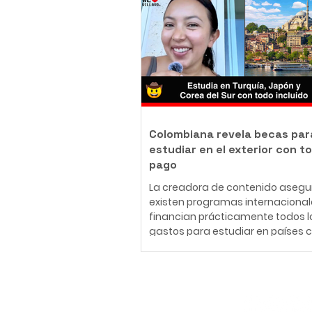
del Meta articuló con ocho parq
privados de Villavicencio una alt
que facilitará el acceso vehicular
principales escenarios del evento
iniciativa permitirá a los asistent
planificar
Colombiana revela becas par
estudiar en el exterior con t
pago
La creadora de contenido asegu
existen programas internaciona
financian prácticamente todos l
gastos para estudiar en países
Turquía, Japón y Corea del Sur. E
en otro país sin asumir los altos 
matrícula, alojamiento o transpo
puede ser una realidad gracias 
Suscríbete
diversos programas de becas