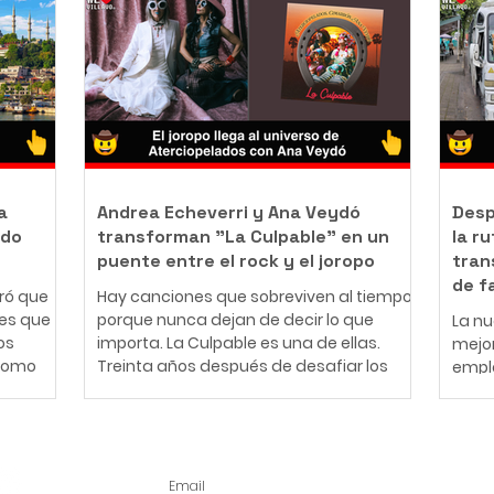
ueaderos
trabajo como barrendero en las calles de
Pana
ernativa
Ibagué con una misión que resume en
Ajedr
 a los
una frase: "Bendecido para bendecir".
impor
. La
Desde muy pequeño, Leonardo entendió
más 
es
lo que significa enfrentar dificultades
más 
económicas. Creció en una familia de
Deleg
escasos r
Bah
a
Andrea Echeverri y Ana Veydó
Desp
odo
transforman "La Culpable" en un
la r
puente entre el rock y el joropo
tran
de f
ró que
Hay canciones que sobreviven al tiempo
les que
porque nunca dejan de decir lo que
La nu
os
importa. La Culpable es una de ellas.
mejor
 como
Treinta años después de desafiar los
emple
studiar
moldes del amor romántico y cuestionar
corre
costos de
las estructuras patriarcales,
debía
rte
Aterciopelados revive este clásico con
recor
a
una nueva fuerza, esta vez
que 
acompañado por la voz indómita de Ana
petic