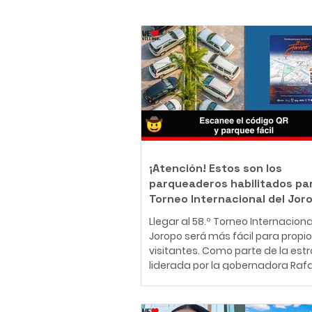
¡Atención! Estos son los
parqueaderos habilitados par
Torneo Internacional del Jor
Llegar al 58.º Torneo Internaciona
Joropo será más fácil para propio
visitantes. Como parte de la est
liderada por la gobernadora Raf
Cortés Zambrano para garantiza
mejor experiencia durante la prin
fiesta cultural del Llano, la Gobe