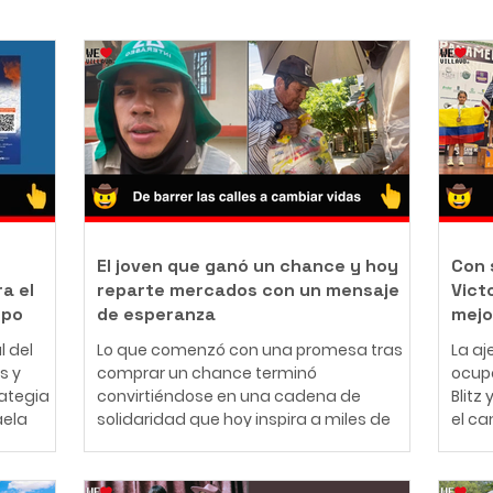
El joven que ganó un chance y hoy
Con 
a el
reparte mercados con un mensaje
Vict
opo
de esperanza
mejo
l del
Lo que comenzó con una promesa tras
La aj
s y
comprar un chance terminó
ocupó
rategia
convirtiéndose en una cadena de
Blitz
aela
solidaridad que hoy inspira a miles de
el c
r una
personas en redes sociales. A sus 25
jugad
cipal
años, el ibaguereño Leonardo Téllez,
26 de
rnación
conocido como "Panita", combina su
Medel