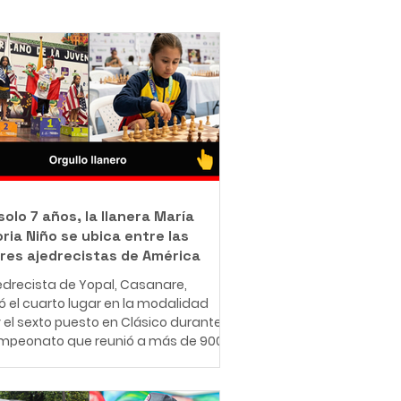
solo 7 años, la llanera María
oria Niño se ubica entre las
res ajedrecistas de América
edrecista de Yopal, Casanare,
 el cuarto lugar en la modalidad
 y el sexto puesto en Clásico durante
ampeonato que reunió a más de 900
ores de 30 países en Medellín. Del
 julio al 2 de agosto de 2026,
lín fue el escenario del Festival