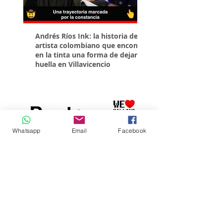
Andrés Ríos Ink: la historia del
¡Atención! Estos son 
artista colombiano que encontró
parqueaderos habilit
en la tinta una forma de dejar
Torneo Internacional
huella en Villavicencio
Whatsapp
Email
Facebook