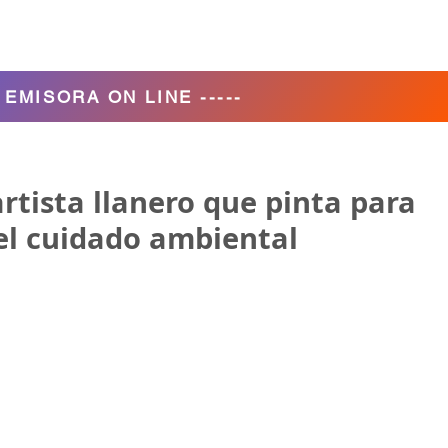
Agencia de Turismo
Nosotros
- EMISORA ON LINE -----
artista llanero que pinta para
 el cuidado ambiental