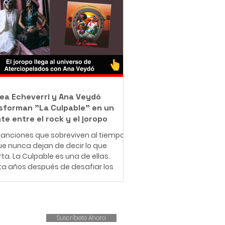
jo como barrendero en las calles de
ué con una misión que resume en
rase: "Bendecido para bendecir".
e muy pequeño, Leonardo entendió
e significa enfrentar dificultades
micas. Creció en una familia de
sos r
ea Echeverri y Ana Veydó
sforman "La Culpable" en un
te entre el rock y el joropo
anciones que sobreviven al tiempo
e nunca dejan de decir lo que
ta. La Culpable es una de ellas.
ta años después de desafiar los
es del amor romántico y cuestionar
structuras patriarcales,
iopelados revive este clásico con
ueva fuerza, esta vez
Suscríbete Ahora
pañado por la voz indómita de Ana