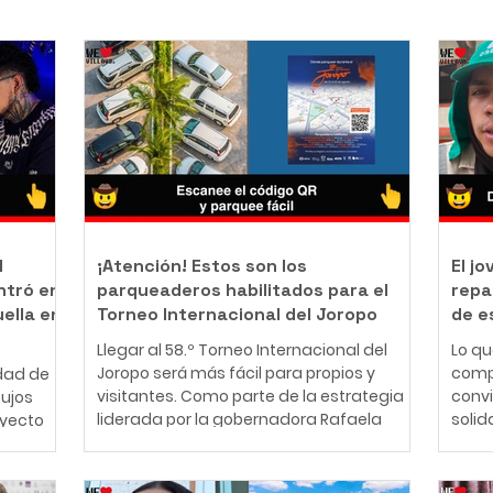
l
¡Atención! Estos son los
El j
ntró en
parqueaderos habilitados para el
repa
uella en
Torneo Internacional del Joropo
de e
Llegar al 58.º Torneo Internacional del
Lo q
Joropo será más fácil para propios y
comp
dad de
visitantes. Como parte de la estrategia
conv
bujos
liderada por la gobernadora Rafaela
solid
oyecto
Cortés Zambrano para garantizar una
perso
mejor experiencia durante la principal
años,
nte
fiesta cultural del Llano, la Gobernación
cono
ador y