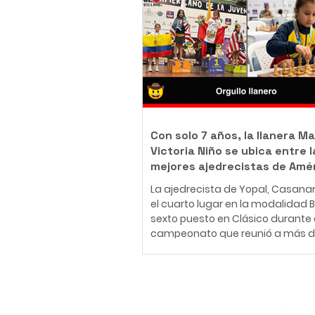
body piercer profesional colomb
ha construido una carrera en el
del arte corporal, convencido de 
tatuaje y el body piercing van m
más allá de la estética: son una
inmortalizar historias, emociones
momentos que acompañarán a
Con solo 7 años, la llanera Ma
Victoria Niño se ubica entre l
mejores ajedrecistas de Amé
La ajedrecista de Yopal, Casana
el cuarto lugar en la modalidad Bli
sexto puesto en Clásico durante 
campeonato que reunió a más d
jugadores de 30 países en Medellí
26 de julio al 2 de agosto de 2026
Medellín fue el escenario del Fest
Panamericano de la Juventud de
Suscríbete
uno de los eventos más importan