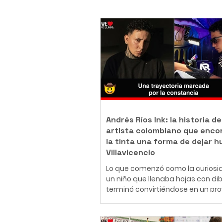
Andrés Ríos Ink: la historia de
artista colombiano que enco
la tinta una forma de dejar h
Villavicencio
Lo que comenzó como la curiosi
un niño que llenaba hojas con di
terminó convirtiéndose en un pr
de vida. Hoy, Daniel Andrés Ríos
Rodríguez, conocido artísticame
como Andrés Ríos Ink, es un tatu