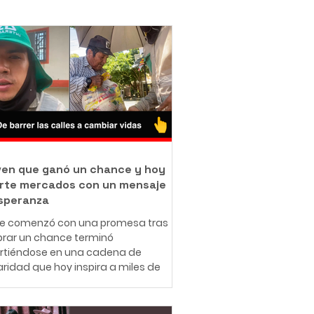
oven que ganó un chance y hoy
rte mercados con un mensaje
speranza
ue comenzó con una promesa tras
rar un chance terminó
irtiéndose en una cadena de
aridad que hoy inspira a miles de
nas en redes sociales. A sus 25
 el ibaguereño Leonardo Téllez,
cido como "Panita", combina su