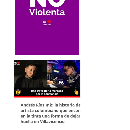
Andrés Ríos Ink: la historia del
¡Atención! Estos son 
artista colombiano que encontró
parqueaderos habilit
en la tinta una forma de dejar
Torneo Internacional
huella en Villavicencio